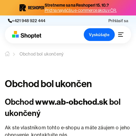
Stretneme sa na Reshoperi 15. 10.?
Príď na najväčšiu e-commerce akciu v ČR.
+421 948 922 444
Prihlásiť sa
Vyskúšajte
Obchod bol ukončený
Obchod bol ukončen
Obchod
www.ab-obchod.sk
bol
ukončený
Ak ste vlastníkom tohto e-shopu a máte záujem o jeho
obnovenie, kontaktujte nás.