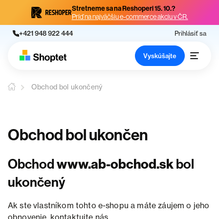
Stretneme sa na Reshoperi 15. 10.?
Príď na najväčšiu e-commerce akciu v ČR.
+421 948 922 444
Prihlásiť sa
Vyskúšajte
Obchod bol ukončený
Obchod bol ukončen
Obchod
www.ab-obchod.sk
bol
ukončený
Ak ste vlastníkom tohto e-shopu a máte záujem o jeho
obnovenie, kontaktujte nás.