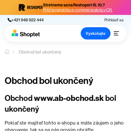
Stretneme sa na Reshoperi 15. 10.?
Príď na najväčšiu e-commerce akciu v ČR.
+421 948 922 444
Prihlásiť sa
Vyskúšajte
Obchod bol ukončený
Obchod bol ukončený
Obchod
www.ab-obchod.sk
bol
ukončený
Pokiaľ ste majiteľ tohto e-shopu a máte záujem o jeho
obnovenie, tak sa na nás prosím obráťte.