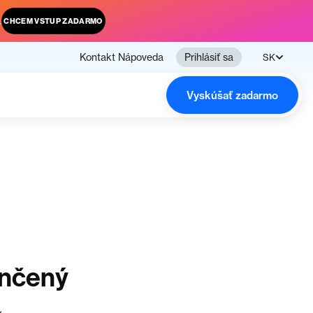
.
CHCEM VSTUP ZADARMO
Kontakt
Nápoveda
Prihlásiť sa
SK
Vyskúšať zadarmo
ončený