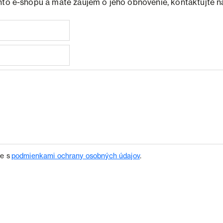
hto e-shopu a máte záujem o jeho obnovenie, kontaktujte n
te s
podmienkami ochrany osobných údajov
.