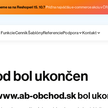
eme sa na Reshoperi 15. 10.?
Príď na najväčšiu e-commerce akciu v ČR
Funkcie
Cenník
Šablóny
Referencie
Podpora
Kontakt
d bol ukončen
www.ab-obchod.sk
bol uk