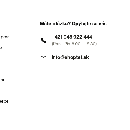
Máte otázku? Opýtajte sa nás
+421 948 922 444
opers
(Pon - Pia 8:00 – 18:30)
p
info@shoptet.sk
um
erce