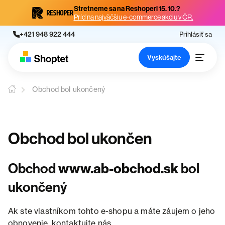
Stretneme sa na Reshoperi 15. 10.?
Príď na najväčšiu e-commerce akciu v ČR.
+421 948 922 444
Prihlásiť sa
Vyskúšajte
Obchod bol ukončený
Obchod bol ukončen
Obchod
www.ab-obchod.sk
bol
ukončený
Ak ste vlastníkom tohto e-shopu a máte záujem o jeho
obnovenie, kontaktujte nás.