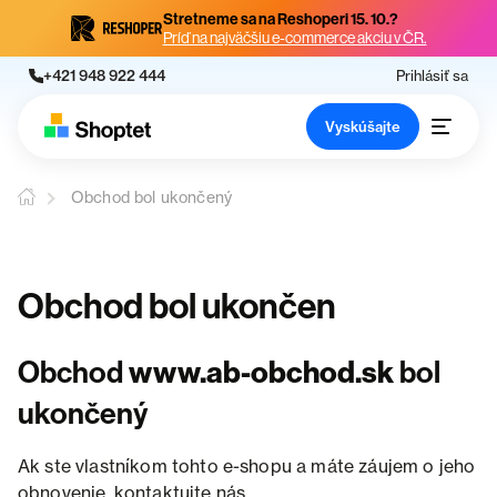
Stretneme sa na Reshoperi 15. 10.?
Príď na najväčšiu e-commerce akciu v ČR.
+421 948 922 444
Prihlásiť sa
Vyskúšajte
Obchod bol ukončený
Obchod bol ukončen
Obchod
www.ab-obchod.sk
bol
ukončený
Ak ste vlastníkom tohto e-shopu a máte záujem o jeho
obnovenie, kontaktujte nás.