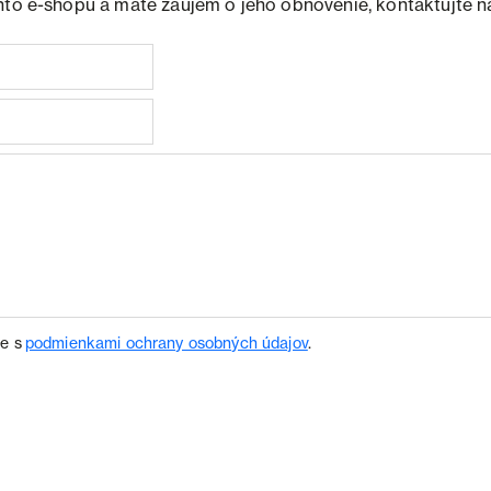
hto e-shopu a máte záujem o jeho obnovenie, kontaktujte n
te s
podmienkami ochrany osobných údajov
.