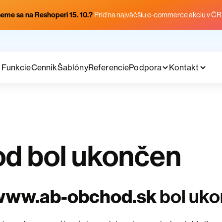
eme sa na Reshoperi 15. 10.?
Príď na najväčšiu e-commerce akciu v ČR
Funkcie
Cenník
Šablóny
Referencie
Podpora
Kontakt
d bol ukončen
www.ab-obchod.sk
bol uk