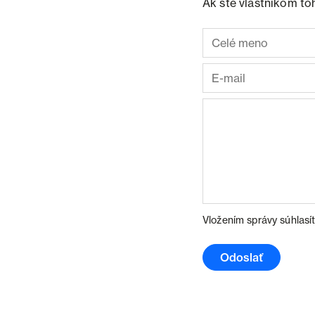
Ak ste vlastníkom to
Vložením správy súhlasí
Odoslať