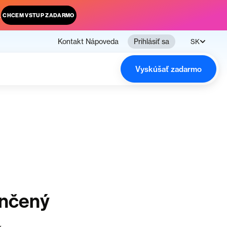
.
CHCEM VSTUP ZADARMO
Kontakt
Nápoveda
Prihlásiť sa
SK
Vyskúšať zadarmo
ončený