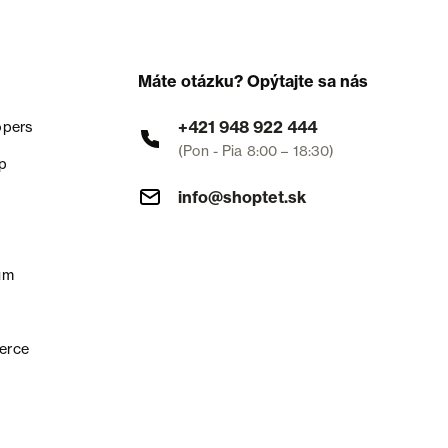
Máte otázku? Opýtajte sa nás
+421 948 922 444
opers
(Pon - Pia 8:00 – 18:30)
p
info@shoptet.sk
um
erce