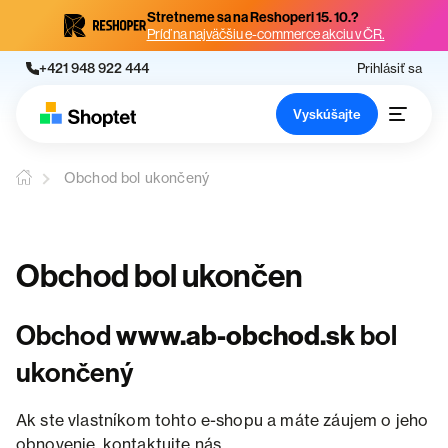
Stretneme sa na Reshoperi 15. 10.?
Príď na najväčšiu e-commerce akciu v ČR.
+421 948 922 444
Prihlásiť sa
Vyskúšajte
Obchod bol ukončený
Obchod bol ukončen
Obchod
www.ab-obchod.sk
bol
ukončený
Ak ste vlastníkom tohto e-shopu a máte záujem o jeho
obnovenie, kontaktujte nás.