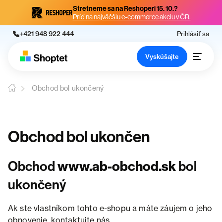
Stretneme sa na Reshoperi 15. 10.?
Príď na najväčšiu e-commerce akciu v ČR.
+421 948 922 444
Prihlásiť sa
Vyskúšajte
Obchod bol ukončený
Obchod bol ukončen
Obchod
www.ab-obchod.sk
bol
ukončený
Ak ste vlastníkom tohto e-shopu a máte záujem o jeho
obnovenie, kontaktujte nás.