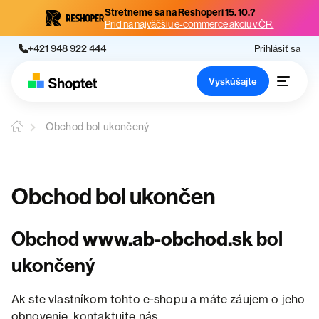
Stretneme sa na Reshoperi 15. 10.?
Príď na najväčšiu e-commerce akciu v ČR.
+421 948 922 444
Prihlásiť sa
Vyskúšajte
Obchod bol ukončený
Obchod bol ukončen
Obchod
www.ab-obchod.sk
bol
ukončený
Ak ste vlastníkom tohto e-shopu a máte záujem o jeho
obnovenie, kontaktujte nás.