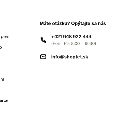
Máte otázku? Opýtajte sa nás
+421 948 922 444
opers
(Pon - Pia 8:00 – 18:30)
p
info@shoptet.sk
um
erce