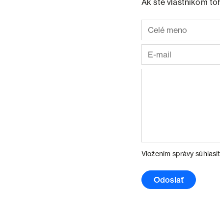
Ak ste vlastníkom to
Vložením správy súhlasí
Odoslať