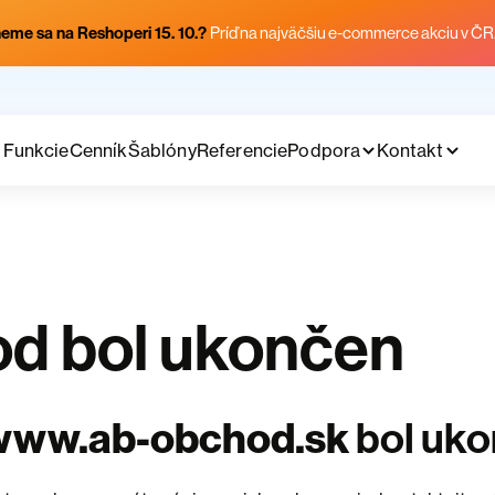
eme sa na Reshoperi 15. 10.?
Príď na najväčšiu e-commerce akciu v ČR
Funkcie
Cenník
Šablóny
Referencie
Podpora
Kontakt
d bol ukončen
www.ab-obchod.sk
bol uk