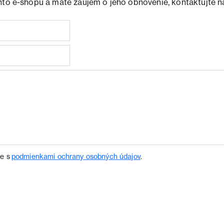
hto e-shopu a máte záujem o jeho obnovenie, kontaktujte n
te s
podmienkami ochrany osobných údajov
.