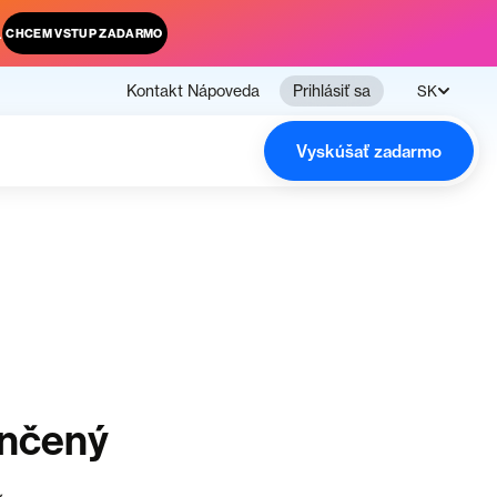
.
CHCEM VSTUP ZADARMO
Kontakt
Nápoveda
Prihlásiť sa
SK
Vyskúšať zadarmo
ončený