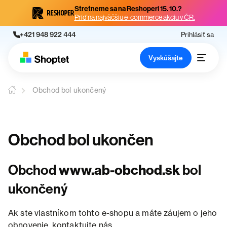
Stretneme sa na Reshoperi 15. 10.?
Príď na najväčšiu e-commerce akciu v ČR.
+421 948 922 444
Prihlásiť sa
Vyskúšajte
Obchod bol ukončený
Obchod bol ukončen
Obchod
www.ab-obchod.sk
bol
ukončený
Ak ste vlastníkom tohto e-shopu a máte záujem o jeho
obnovenie, kontaktujte nás.