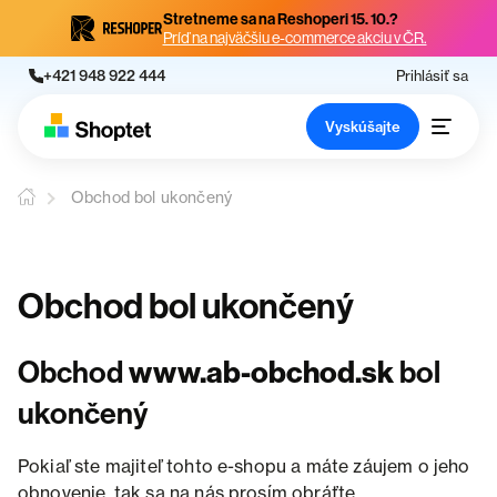
Stretneme sa na Reshoperi 15. 10.?
Príď na najväčšiu e-commerce akciu v ČR.
+421 948 922 444
Prihlásiť sa
Vyskúšajte
Obchod bol ukončený
Obchod bol ukončený
Obchod
www.ab-obchod.sk
bol
ukončený
Pokiaľ ste majiteľ tohto e-shopu a máte záujem o jeho
obnovenie, tak sa na nás prosím obráťte.