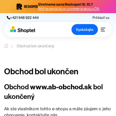
Stretneme sa na Reshoperi 15. 10.?
Príď na najväčšiu e-commerce akciu v ČR.
+421 948 922 444
Prihlásiť sa
Vyskúšajte
Obchod bol ukončený
Obchod bol ukončen
Obchod
www.ab-obchod.sk
bol
ukončený
Ak ste vlastníkom tohto e-shopu a máte záujem o jeho
obnovenie, kontaktujte nás.