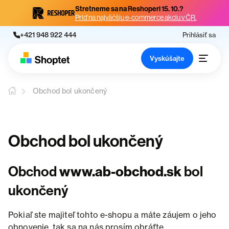
Stretneme sa na Reshoperi 15. 10.?
Príď na najväčšiu e-commerce akciu v ČR.
+421 948 922 444
Prihlásiť sa
Vyskúšajte
Obchod bol ukončený
Obchod bol ukončený
Obchod
www.ab-obchod.sk
bol
ukončený
Pokiaľ ste majiteľ tohto e-shopu a máte záujem o jeho
obnovenie, tak sa na nás prosím obráťte.