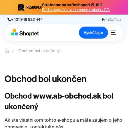
Stretneme sa na Reshoperi 15. 10.?
Príď na najväčšiu e-commerce akciu v ČR.
+421 948 922 444
Prihlásiť sa
Vyskúšajte
Obchod bol ukončený
Obchod bol ukončen
Obchod
www.ab-obchod.sk
bol
ukončený
Ak ste vlastníkom tohto e-shopu a máte záujem o jeho
obnovenie, kontaktujte nás.