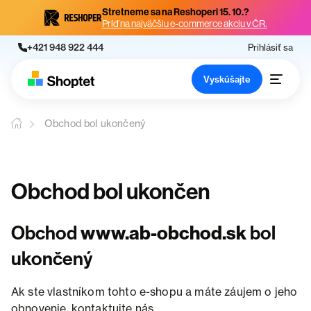
Stretneme sa na Reshoperi 15. 10.?
Príď na najväčšiu e-commerce akciu v ČR.
+421 948 922 444
Prihlásiť sa
Vyskúšajte
Obchod bol ukončený
Obchod bol ukončen
Obchod
www.ab-obchod.sk
bol
ukončený
Ak ste vlastníkom tohto e-shopu a máte záujem o jeho
obnovenie, kontaktujte nás.