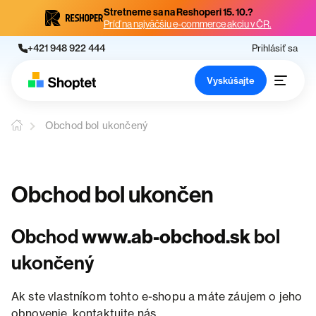
Stretneme sa na Reshoperi 15. 10.?
Príď na najväčšiu e-commerce akciu v ČR.
+421 948 922 444
Prihlásiť sa
Vyskúšajte
Obchod bol ukončený
Obchod bol ukončen
Obchod
www.ab-obchod.sk
bol
ukončený
Ak ste vlastníkom tohto e-shopu a máte záujem o jeho
obnovenie, kontaktujte nás.