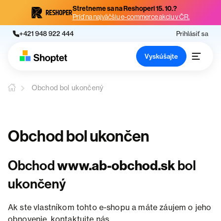
Stretneme sa na Reshoperi 15. 10.?
Príď na najväčšiu e-commerce akciu v ČR.
+421 948 922 444
Prihlásiť sa
Vyskúšajte
Obchod bol ukončený
Obchod bol ukončen
Obchod
www.ab-obchod.sk
bol
ukončený
Ak ste vlastníkom tohto e-shopu a máte záujem o jeho
obnovenie, kontaktujte nás.