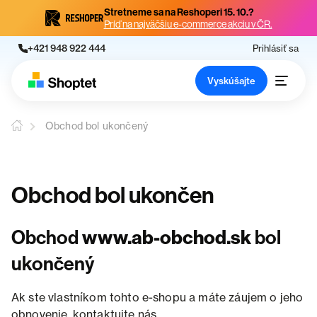
Stretneme sa na Reshoperi 15. 10.?
Príď na najväčšiu e-commerce akciu v ČR.
+421 948 922 444
Prihlásiť sa
Vyskúšajte
Obchod bol ukončený
Obchod bol ukončen
Obchod
www.ab-obchod.sk
bol
ukončený
Ak ste vlastníkom tohto e-shopu a máte záujem o jeho
obnovenie, kontaktujte nás.