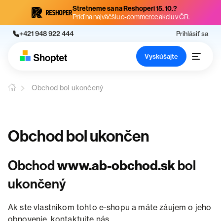
Stretneme sa na Reshoperi 15. 10.?
Príď na najväčšiu e-commerce akciu v ČR.
+421 948 922 444
Prihlásiť sa
Vyskúšajte
Obchod bol ukončený
Obchod bol ukončen
Obchod
www.ab-obchod.sk
bol
ukončený
Ak ste vlastníkom tohto e-shopu a máte záujem o jeho
obnovenie, kontaktujte nás.