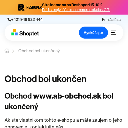
Stretneme sa na Reshoperi 15. 10.?
Príď na najväčšiu e-commerce akciu v ČR.
+421 948 922 444
Prihlásiť sa
Vyskúšajte
Obchod bol ukončený
Obchod bol ukončen
Obchod
www.ab-obchod.sk
bol
ukončený
Ak ste vlastníkom tohto e-shopu a máte záujem o jeho
obnovenie, kontaktujte nás.