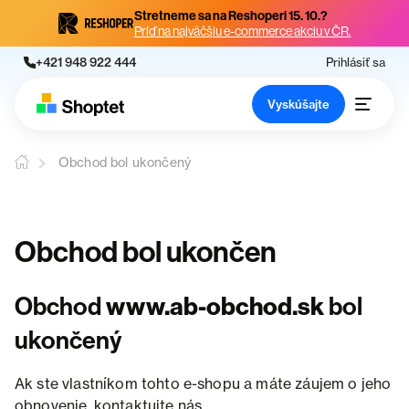
Stretneme sa na Reshoperi 15. 10.?
Príď na najväčšiu e-commerce akciu v ČR.
+421 948 922 444
Prihlásiť sa
Vyskúšajte
Obchod bol ukončený
Obchod bol ukončen
Obchod
www.ab-obchod.sk
bol
ukončený
Ak ste vlastníkom tohto e-shopu a máte záujem o jeho
obnovenie, kontaktujte nás.