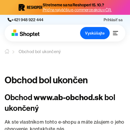
Stretneme sa na Reshoperi 15. 10.?
Príď na najväčšiu e-commerce akciu v ČR.
+421 948 922 444
Prihlásiť sa
Vyskúšajte
Obchod bol ukončený
Obchod bol ukončen
Obchod
www.ab-obchod.sk
bol
ukončený
Ak ste vlastníkom tohto e-shopu a máte záujem o jeho
obnovenie, kontaktujte nás.