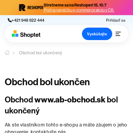
Stretneme sa na Reshoperi 15. 10.?
Príď na najväčšiu e-commerce akciu v ČR.
+421 948 922 444
Prihlásiť sa
Vyskúšajte
Obchod bol ukončený
Obchod bol ukončen
Obchod
www.ab-obchod.sk
bol
ukončený
Ak ste vlastníkom tohto e-shopu a máte záujem o jeho
obnovenie, kontaktujte nás.