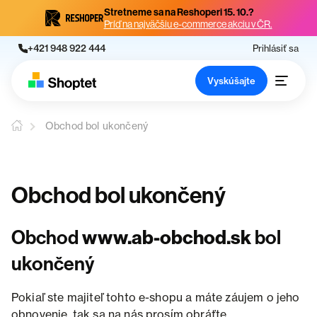
Stretneme sa na Reshoperi 15. 10.?
Príď na najväčšiu e-commerce akciu v ČR.
+421 948 922 444
Prihlásiť sa
Vyskúšajte
Obchod bol ukončený
Obchod bol ukončený
Obchod
www.ab-obchod.sk
bol
ukončený
Pokiaľ ste majiteľ tohto e-shopu a máte záujem o jeho
obnovenie, tak sa na nás prosím obráťte.