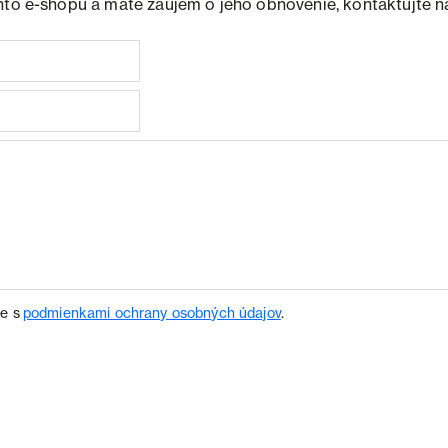
hto e-shopu a máte záujem o jeho obnovenie, kontaktujte n
te s
podmienkami ochrany osobných údajov
.