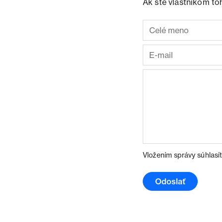
Ak ste vlastníkom to
Vložením správy súhlasí
Odoslať