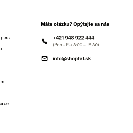
Máte otázku? Opýtajte sa nás
+421 948 922 444
opers
(Pon - Pia 8:00 – 18:30)
p
info@shoptet.sk
um
erce