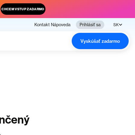
.
CHCEM VSTUP ZADARMO
Kontakt
Nápoveda
Prihlásiť sa
SK
Vyskúšať zadarmo
ončený