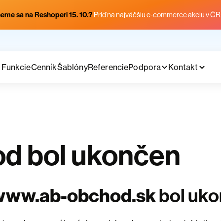
eme sa na Reshoperi 15. 10.?
Príď na najväčšiu e-commerce akciu v ČR
Funkcie
Cenník
Šablóny
Referencie
Podpora
Kontakt
d bol ukončen
www.ab-obchod.sk
bol uk