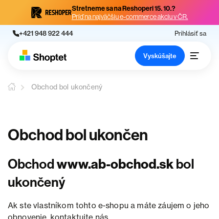
Stretneme sa na Reshoperi 15. 10.?
Príď na najväčšiu e-commerce akciu v ČR.
+421 948 922 444
Prihlásiť sa
Vyskúšajte
Obchod bol ukončený
Obchod bol ukončen
Obchod
www.ab-obchod.sk
bol
ukončený
Ak ste vlastníkom tohto e-shopu a máte záujem o jeho
obnovenie, kontaktujte nás.