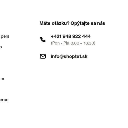
Máte otázku? Opýtajte sa nás
+421 948 922 444
opers
(Pon - Pia 8:00 – 18:30)
p
info@shoptet.sk
um
erce