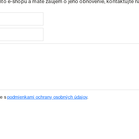
hto e-shopu a máte záujem o jeho obnovenie, kontaktujte n
te s
podmienkami ochrany osobných údajov
.