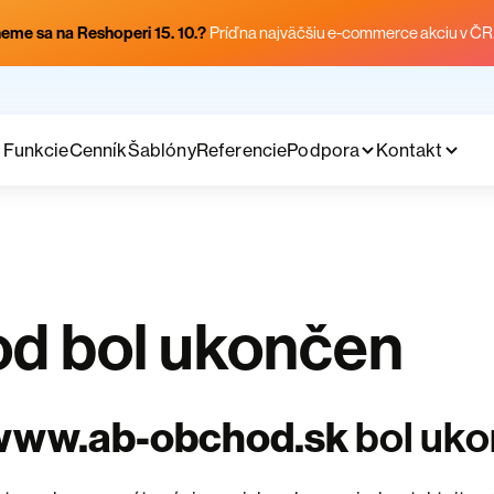
eme sa na Reshoperi 15. 10.?
Príď na najväčšiu e-commerce akciu v ČR
Funkcie
Cenník
Šablóny
Referencie
Podpora
Kontakt
d bol ukončen
www.ab-obchod.sk
bol uk