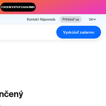
.
CHCEM VSTUP ZADARMO
Kontakt
Nápoveda
Prihlásiť sa
SK
Vyskúšať zadarmo
ončený