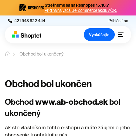
Stretneme sa na Reshoperi 15. 10.?
Príď na najväčšiu e-commerce akciu v ČR.
+421 948 922 444
Prihlásiť sa
Vyskúšajte
Obchod bol ukončený
Obchod bol ukončen
Obchod
www.ab-obchod.sk
bol
ukončený
Ak ste vlastníkom tohto e-shopu a máte záujem o jeho
obnovenie, kontaktujte nás.