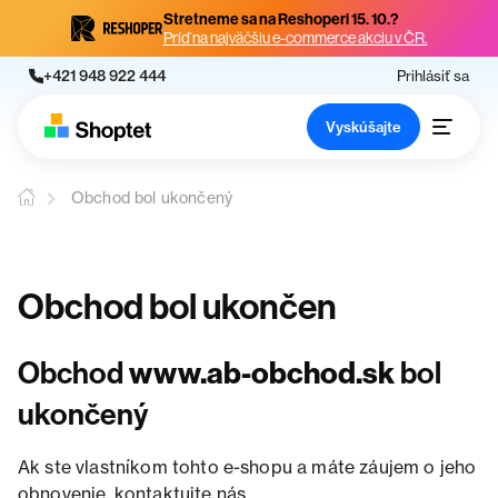
Stretneme sa na Reshoperi 15. 10.?
Príď na najväčšiu e-commerce akciu v ČR.
+421 948 922 444
Prihlásiť sa
Vyskúšajte
Obchod bol ukončený
Obchod bol ukončen
Obchod
www.ab-obchod.sk
bol
ukončený
Ak ste vlastníkom tohto e-shopu a máte záujem o jeho
obnovenie, kontaktujte nás.