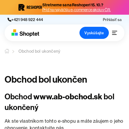
Stretneme sa na Reshoperi 15. 10.?
Príď na najväčšiu e-commerce akciu v ČR.
+421 948 922 444
Prihlásiť sa
Vyskúšajte
Obchod bol ukončený
Obchod bol ukončen
Obchod
www.ab-obchod.sk
bol
ukončený
Ak ste vlastníkom tohto e-shopu a máte záujem o jeho
obnovenie, kontaktujte nás.