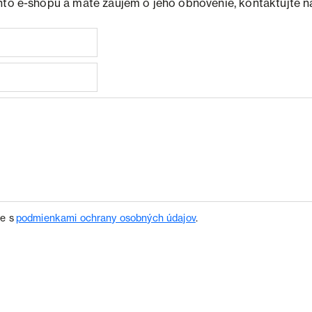
hto e-shopu a máte záujem o jeho obnovenie, kontaktujte n
te s
podmienkami ochrany osobných údajov
.