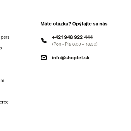
Máte otázku? Opýtajte sa nás
+421 948 922 444
opers
(Pon - Pia 8:00 – 18:30)
p
info@shoptet.sk
um
erce