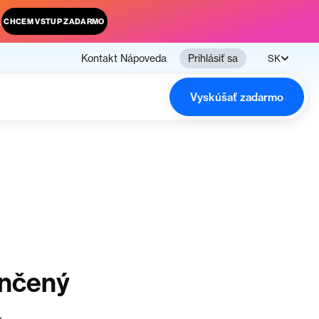
.
CHCEM VSTUP ZADARMO
Kontakt
Nápoveda
Prihlásiť sa
SK
Vyskúšať zadarmo
ončený