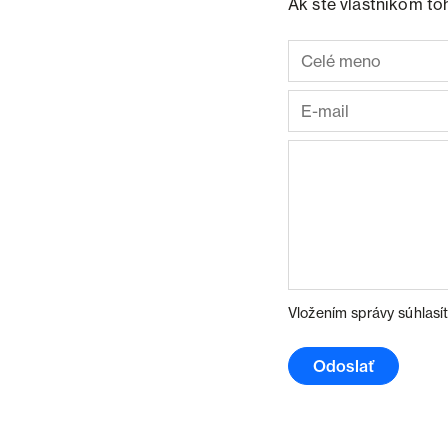
Ak ste vlastníkom to
Vložením správy súhlasí
Odoslať