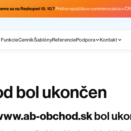
eme sa na Reshoperi 15. 10.?
Príď na najväčšiu e-commerce akciu v ČR
Funkcie
Cenník
Šablóny
Referencie
Podpora
Kontakt
d bol ukončen
www.ab-obchod.sk
bol uk