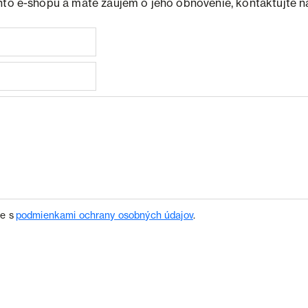
hto e-shopu a máte záujem o jeho obnovenie, kontaktujte n
te s
podmienkami ochrany osobných údajov
.