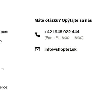
Máte otázku? Opýtajte sa nás
+421 948 922 444
opers
(Pon - Pia 8:00 – 18:30)
p
info@shoptet.sk
um
erce