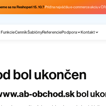
eme sa na Reshoperi 15. 10.?
Príď na najväčšiu e-commerce akciu v ČR
Funkcie
Cenník
Šablóny
Referencie
Podpora
Kontakt
d bol ukončen
www.ab-obchod.sk
bol uk