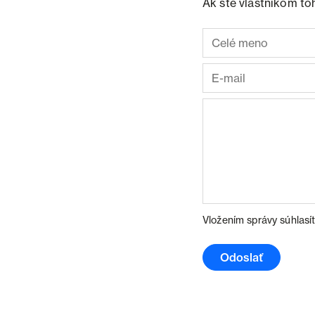
Ak ste vlastníkom to
Vložením správy súhlasí
Odoslať