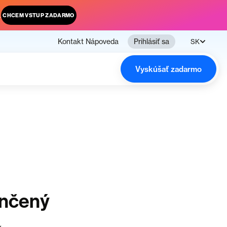
.
CHCEM VSTUP ZADARMO
Kontakt
Nápoveda
Prihlásiť sa
SK
Vyskúšať zadarmo
ončený