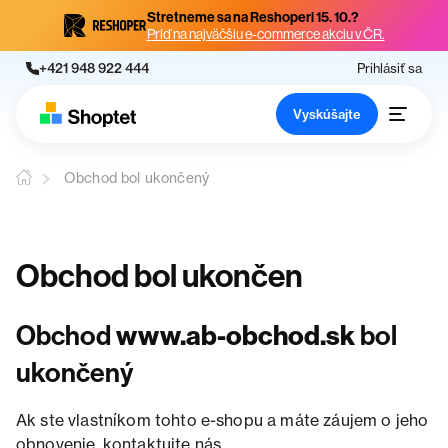
Stretneme sa na Reshoperi 15. 10.?
Príď na najväčšiu e-commerce akciu v ČR.
+421 948 922 444
Prihlásiť sa
Vyskúšajte
Obchod bol ukončený
Obchod bol ukončen
Obchod
www.ab-obchod.sk
bol
ukončený
Ak ste vlastníkom tohto e-shopu a máte záujem o jeho
obnovenie, kontaktujte nás.