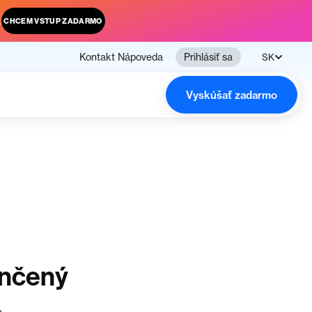
.
CHCEM VSTUP ZADARMO
Kontakt
Nápoveda
Prihlásiť sa
SK
Vyskúšať zadarmo
ončený