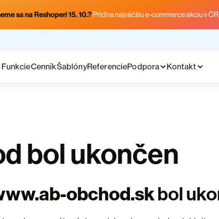
eme sa na Reshoperi 15. 10.?
Príď na najväčšiu e-commerce akciu v ČR
Funkcie
Cenník
Šablóny
Referencie
Podpora
Kontakt
d bol ukončen
www.ab-obchod.sk
bol uk