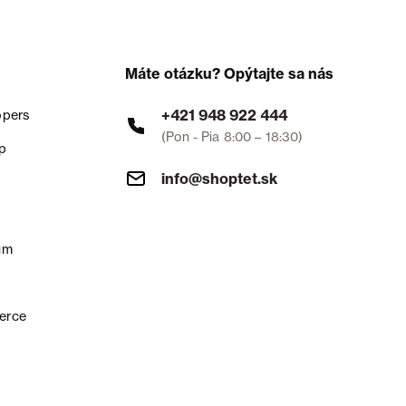
Máte otázku? Opýtajte sa nás
+421 948 922 444
opers
(Pon - Pia 8:00 – 18:30)
p
info@shoptet.sk
um
erce