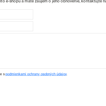
hto e-shopu a máte záujem o jeho obnovenie, kontaktujte n
te s
podmienkami ochrany osobných údajov
.