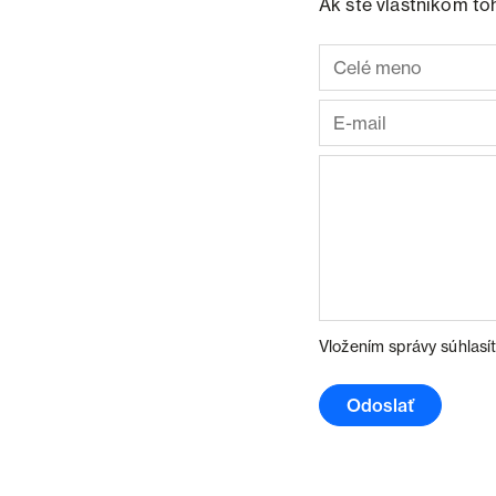
Ak ste vlastníkom to
Vložením správy súhlasí
Odoslať