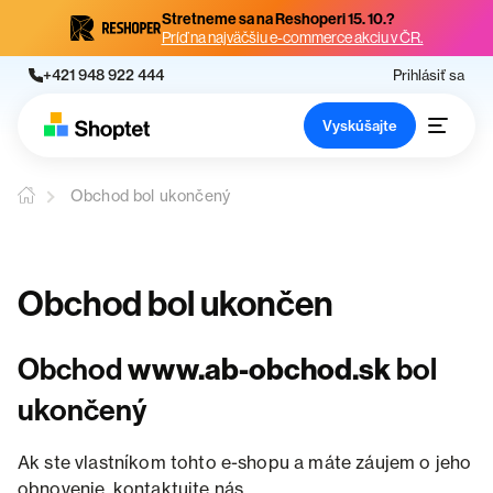
Stretneme sa na Reshoperi 15. 10.?
Príď na najväčšiu e-commerce akciu v ČR.
+421 948 922 444
Prihlásiť sa
Vyskúšajte
Obchod bol ukončený
Obchod bol ukončen
Obchod
www.ab-obchod.sk
bol
ukončený
Ak ste vlastníkom tohto e-shopu a máte záujem o jeho
obnovenie, kontaktujte nás.