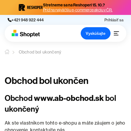
Stretneme sa na Reshoperi 15. 10.?
Príď na najväčšiu e-commerce akciu v ČR.
+421 948 922 444
Prihlásiť sa
Vyskúšajte
Obchod bol ukončený
Obchod bol ukončen
Obchod
www.ab-obchod.sk
bol
ukončený
Ak ste vlastníkom tohto e-shopu a máte záujem o jeho
obnovenie, kontaktujte nás.