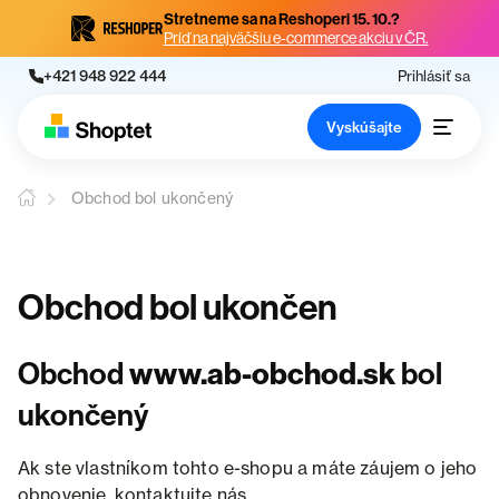
Stretneme sa na Reshoperi 15. 10.?
Príď na najväčšiu e-commerce akciu v ČR.
+421 948 922 444
Prihlásiť sa
Vyskúšajte
Obchod bol ukončený
Obchod bol ukončen
Obchod
www.ab-obchod.sk
bol
ukončený
Ak ste vlastníkom tohto e-shopu a máte záujem o jeho
obnovenie, kontaktujte nás.