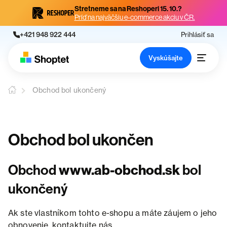
Stretneme sa na Reshoperi 15. 10.?
Príď na najväčšiu e-commerce akciu v ČR.
+421 948 922 444
Prihlásiť sa
Vyskúšajte
Obchod bol ukončený
Obchod bol ukončen
Obchod
www.ab-obchod.sk
bol
ukončený
Ak ste vlastníkom tohto e-shopu a máte záujem o jeho
obnovenie, kontaktujte nás.